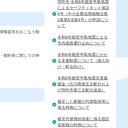
羽咋市 令和6年能登半島地震
によるセーフティネット保証
4号（中小企業信用保険法第
2条第5項第4号）の申請につ
いて
情報提供をおこなう制
令和6年能登半島地震による
市内道路通行止めについて
令和6年能登半島地震にかか
・契約等に関しての仲
る支援制度について（個人向
け・町会向け）
令和6年能登半島地震災害義
援金（石川県第五次配分およ
び羽咋市第三次配分追加）
被災した家屋の代替取得等に
係る特例について
被災代替償却資産に係る固定
資産税の特例について