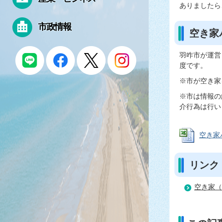
ありましたら
市政情報
空き家
羽咋市が運営
度です。
※市が空き家
※市は情報の
介行為は行い
空き家バ
リンク
空き家（