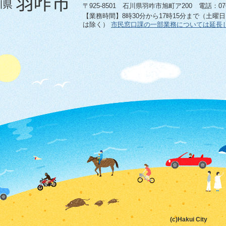
〒925-8501 石川県羽咋市旭町ア200 電話：0767-
【業務時間】8時30分から17時15分まで（土曜
は除く）
市民窓口課の一部業務については延長
(c)Hakui City