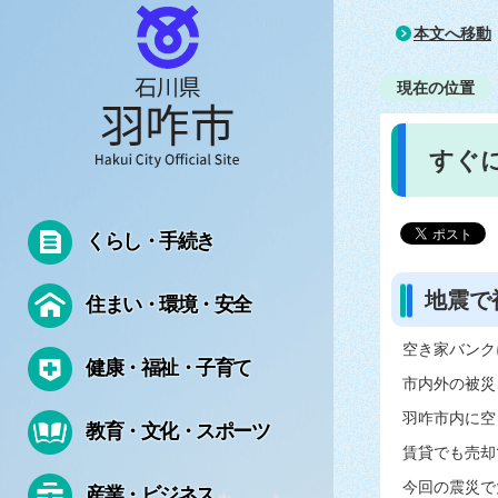
本文へ移動
現在の位置
すぐ
くらし・手続き
地震で
住まい・環境・安全
空き家バンク
健康・福祉・子育て
市内外の被災
羽咋市内に空
教育・文化・スポーツ
賃貸でも売却
今回の震災で
産業・ビジネス