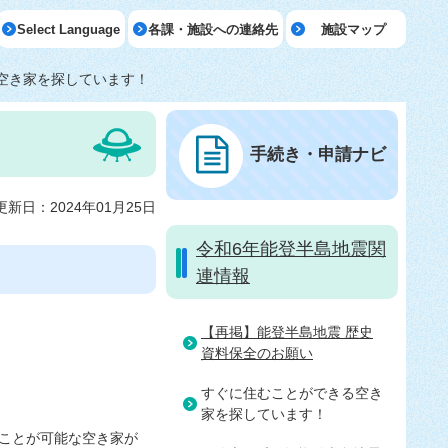
Select Language
各課・施設への連絡先
施設マップ
空き家を探しています！
手続き・申請ナビ
更新日：2024年01月25日
令和6年能登半島地震関
連情報
【再掲】能登半島地震 歴史
資料保全のお願い
すぐに住むことができる空き
家を探しています！
ことが可能な空き家が