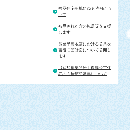
被災住宅用地に係る特例につ
いて
被災された方の転居等を支援
します
能登半島地震における公共災
害復旧箇所図について公開し
ます
【追加募集開始】復興公営住
宅の入居随時募集について