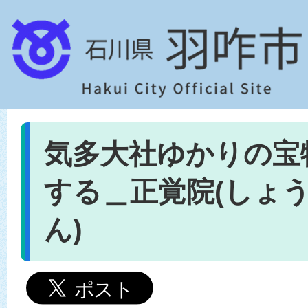
気多大社ゆかりの宝
する＿正覚院(しょ
ん)