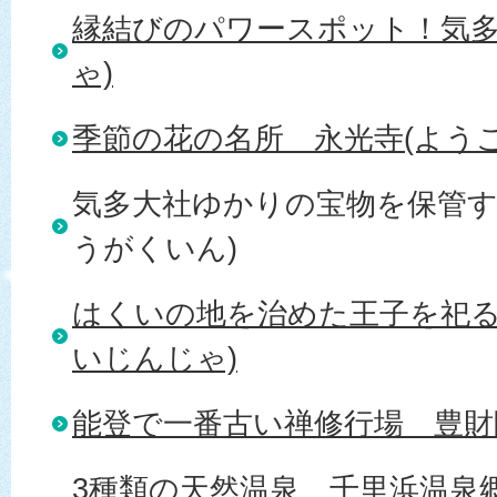
縁結びのパワースポット！気多
ゃ)
季節の花の名所＿永光寺(ようこ
気多大社ゆかりの宝物を保管す
うがくいん)
はくいの地を治めた王子を祀る
いじんじゃ)
能登で一番古い禅修行場＿豊財
3種類の天然温泉＿千里浜温泉