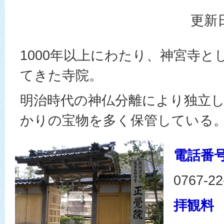
更新日
1000年以上にわたり、神宮寺と
てきた寺院。
明治時代の神仏分離により独立
かりの宝物を多く保管している
電話番
0767-22
拝観料