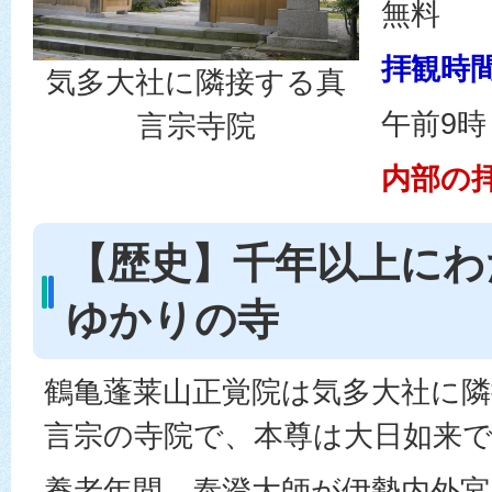
無料
拝観時
気多大社に隣接する真
午前9時
言宗寺院
内部の
【歴史】千年以上にわ
ゆかりの寺
鶴亀蓬莱山正覚院は気多大社に
言宗の寺院で、本尊は大日如来
養老年間、泰澄大師が伊勢内外