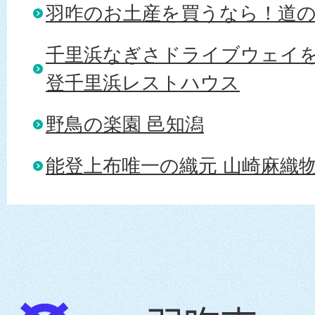
羽咋のお土産を買うなら！道
千里浜なぎさドライブウェイ
登千里浜レストハウス
野鳥の楽園 邑知潟
能登上布唯一の織元 山崎麻織