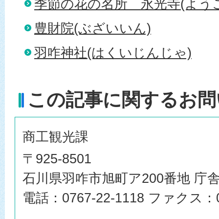
季節の花の名所＿永光寺(よう
豊財院(ぶざいいん)
羽咋神社(はくいじんじゃ)
この記事に関するお問
商工観光課
〒925-8501
石川県羽咋市旭町ア200番地 庁舎
電話：0767-22-1118 ファクス：07