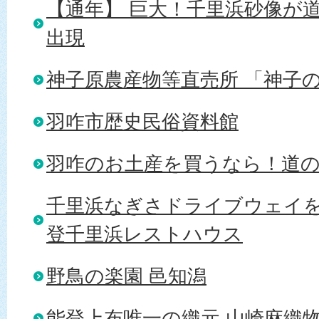
【通年】 巨大！千里浜砂像が
出現
神子原農産物等直売所 「神子
羽咋市歴史民俗資料館
羽咋のお土産を買うなら！道
千里浜なぎさドライブウェイ
登千里浜レストハウス
野鳥の楽園 邑知潟
能登上布唯一の織元 山崎麻織