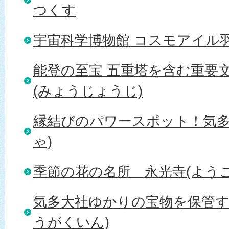
つくす
宇宙科学博物館 コスモアイル
能登の至宝 五重塔を含む重要文
(みょうじょうじ)
縁結びのパワースポット！気多
ゃ)
季節の花の名所＿永光寺(ようこ
気多大社ゆかりの宝物を保管す
うがくいん)