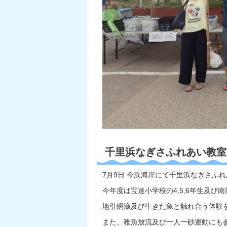
千里浜なぎさふれあい教室
7月9日 今浜海岸にて千里浜なぎさふ
今年度は宝達小学校の4,5,6年生及
地引網漁及び生きた魚と触れ合う体験
また、稚魚放流及び一人一砂運動にも