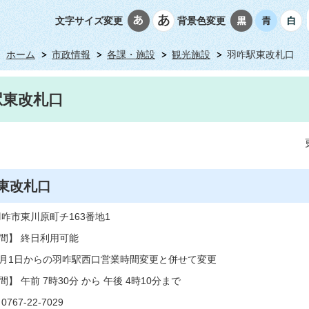
文字サイズ変更
背景色変更
ホーム
市政情報
各課・施設
観光施設
羽咋駅東改札口
駅東改札口
東改札口
羽咋市東川原町チ163番地1
間】 終日利用可能
年10月1日からの羽咋駅西口営業時間変更と併せて変更
】 午前 7時30分 から 午後 4時10分まで
67-22-7029