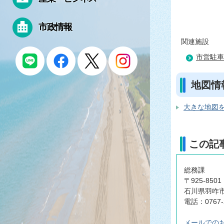
市政情報
関連施設
市営駐車
地図情
大きな地図を
この記
総務課
〒925-8501
石川県羽咋市
電話：0767-
メールでの