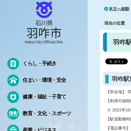
本文へ移動
現在の位置
羽咋
くらし・手続き
羽咋駅
住まい・環境・安全
【所在地】 
健康・福祉・子育て
【利用可能時
※ 2022
教育・文化・スポーツ
【駅員勤務時間
【電話番号】 07
産業・ビジネス