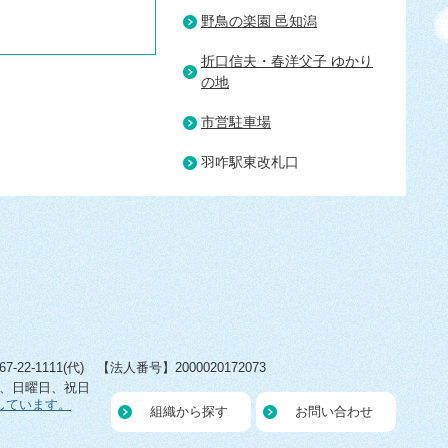
野鳥の楽園 邑知潟
折口信夫・春洋父子 ゆかり
の地
市営駐車場
羽咋駅東改札口
22-1111(代) 【法人番号】2000020172073
日、日曜日、祝日
しています。
組織から探す
お問い合わせ