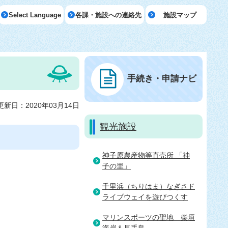
Select Language
各課・施設への連絡先
施設マップ
手続き・申請ナビ
更新日：2020年03月14日
観光施設
神子原農産物等直売所 「神
子の里」
千里浜（ちりはま）なぎさド
ライブウェイを遊びつくす
マリンスポーツの聖地＿柴垣