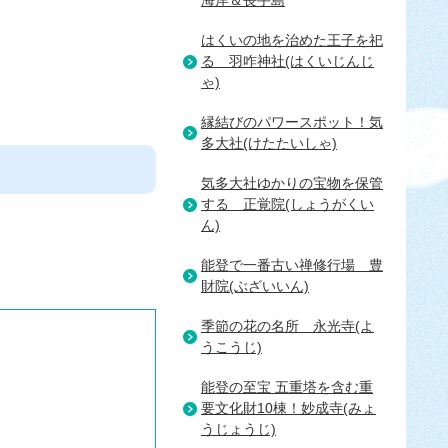
海岸＆長手島
はくいの地を治めた王子を祀
る＿羽咋神社(はくいじんじ
ゃ)
縁結びのパワースポット！気
多大社(けたたいしゃ)
気多大社ゆかりの宝物を保管
する＿正覚院(しょうがくい
ん)
能登で一番古い禅修行場＿豊
財院(ぶざいいん)
季節の花の名所＿永光寺(よ
うこうじ)
能登の至宝 五重塔を含む重
要文化財10棟！妙成寺(みょ
うじょうじ)