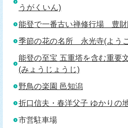
うがくいん)
能登で一番古い禅修行場＿豊財
季節の花の名所＿永光寺(ようこ
能登の至宝 五重塔を含む重要文
(みょうじょうじ)
野鳥の楽園 邑知潟
折口信夫・春洋父子 ゆかりの
市営駐車場