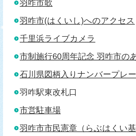
羽咋市歌
羽咋市(はくいし)へのアクセス
千里浜ライブカメラ
市制施行60周年記念 羽咋市の
石川県図柄入りナンバープレ
羽咋駅東改札口
市営駐車場
羽咋市市民憲章（らぶはくい基