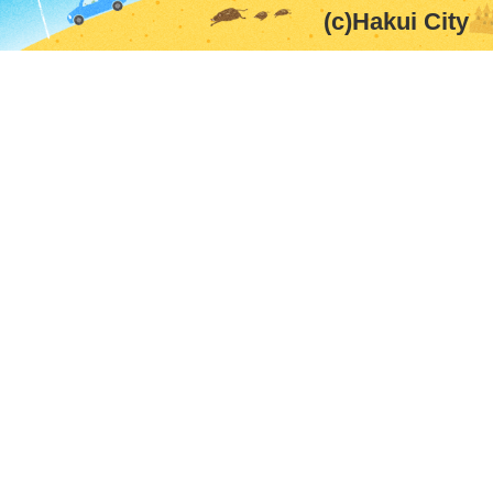
(c)Hakui City