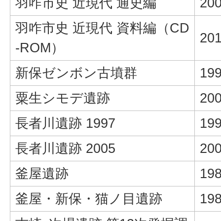
羽咋市史 近現代 通史編
20
羽咋市史 近現代 資料編（CD
20
-ROM）
新保ゼンボン古墳群
19
粟生シモデ遺跡
20
長者川遺跡 1997
19
長者川遺跡 2005
20
釜屋遺跡
19
釜屋・新保・猫ノ目遺跡
19