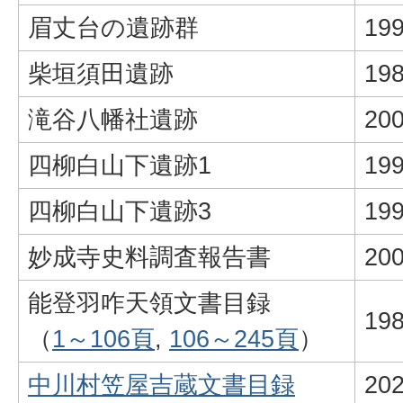
眉丈台の遺跡群
19
柴垣須田遺跡
19
滝谷八幡社遺跡
20
四柳白山下遺跡1
19
四柳白山下遺跡3
19
妙成寺史料調査報告書
20
能登羽咋天領文書目録
19
（
1～106頁
,
106～245頁
）
中川村笠屋吉蔵文書目録
20