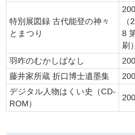
20
特別展図録 古代能登の神々
（2
とまつり
8 
刷
羽咋のむかしばなし
20
藤井家所蔵 折口博士遺墨集
20
デジタル人物はくい史（CD-
20
ROM）