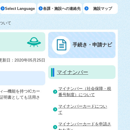
Select Language
各課・施設への連絡先
施設マップ
ついて
手続き・申請ナビ
更新日：2020年05月25日
マイナンバー
マイナンバー（社会保障・税
ィ―機能を持つICカー
番号制度）について
証明書としても活用さ
マイナンバーカードについ
て
マイナンバーカードを申請さ