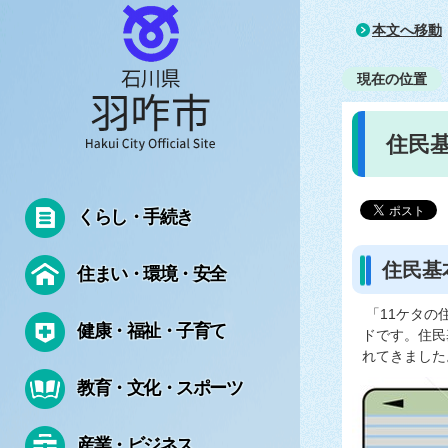
本文へ移動
現在の位置
住民
くらし・手続き
住民基
住まい・環境・安全
「11ケタの
健康・福祉・子育て
ドです。住民
れてきました
教育・文化・スポーツ
産業・ビジネス