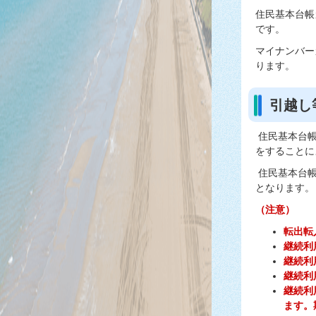
住民基本台帳
です。
マイナンバー
ります。
引越し
住民基本台帳
をすることに
住民基本台帳
となります。
（注意）
転出転
継続利
継続利
継続利
継続利
ます。