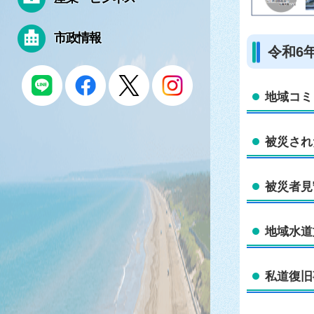
市政情報
令和6
地域コミ
被災され
被災者見
地域水道
私道復旧