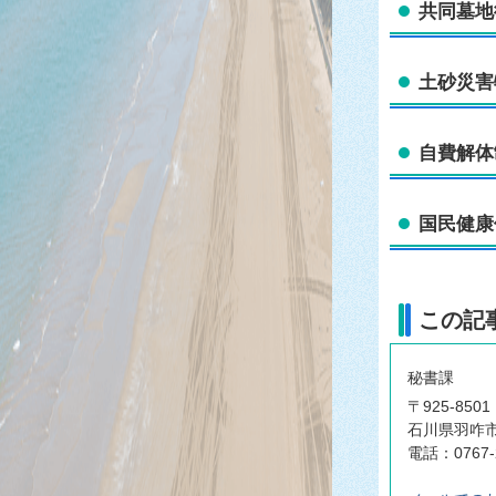
共同墓地
土砂災害
自費解体
国民健康
この記
秘書課
〒925-8501
石川県羽咋市
電話：0767-