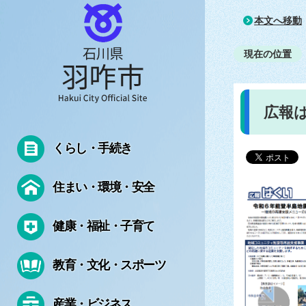
本文へ移動
現在の位置
広報は
くらし・手続き
住まい・環境・安全
健康・福祉・子育て
教育・文化・スポーツ
産業・ビジネス