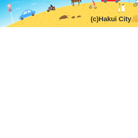
(c)Hakui City