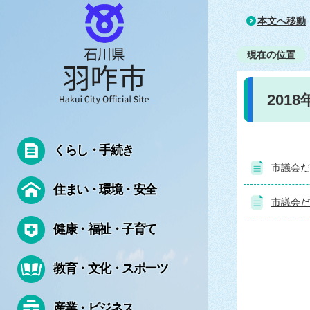
本文へ移動
現在の位置
201
くらし・手続き
市議会だよ
住まい・環境・安全
市議会だよ
健康・福祉・子育て
教育・文化・スポーツ
産業・ビジネス