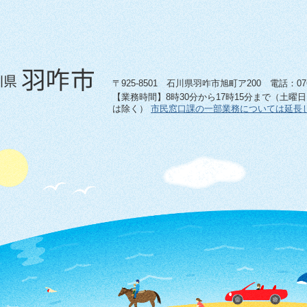
〒925-8501 石川県羽咋市旭町ア200 電話：0767-
【業務時間】8時30分から17時15分まで（土曜
は除く）
市民窓口課の一部業務については延長