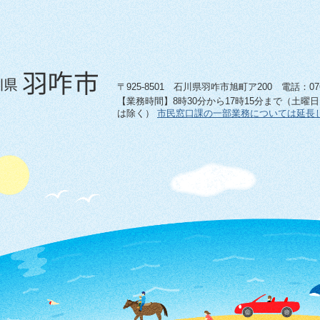
〒925-8501 石川県羽咋市旭町ア200 電話：0767-
【業務時間】8時30分から17時15分まで（土曜
は除く）
市民窓口課の一部業務については延長