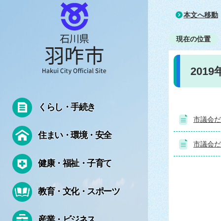
本文へ移動
現在の位置
201
くらし・手続き
市議会だよ
住まい・環境・安全
市議会だよ
健康・福祉・子育て
教育・文化・スポーツ
産業・ビジネス